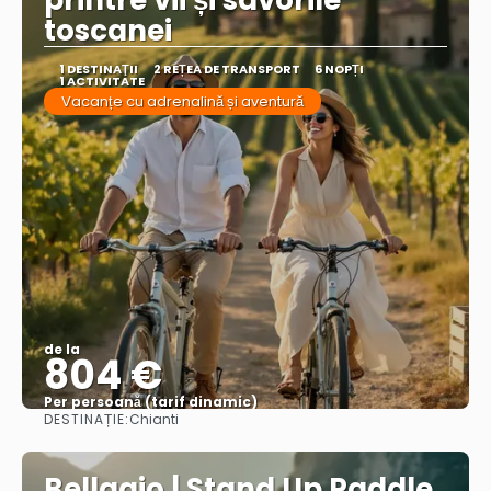
printre vii și savorile
toscanei
1 DESTINAŢII
2 REȚEA DE TRANSPORT
6 NOPȚI
1 ACTIVITATE
Vacanțe cu adrenalină și aventură
de la
804 €
Per persoană (tarif dinamic)
DESTINAȚIE:
Chianti
Vezi mai multe
Bellagio | Stand Up Paddle