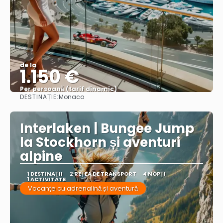
de la
1.150 €
Per persoană (tarif dinamic)
DESTINAȚIE:
Monaco
Vezi mai multe
Interlaken | Bungee Jump
la Stockhorn și aventuri
alpine
1 DESTINAŢII
2 REȚEA DE TRANSPORT
4 NOPȚI
1 ACTIVITATE
Vacanțe cu adrenalină și aventură