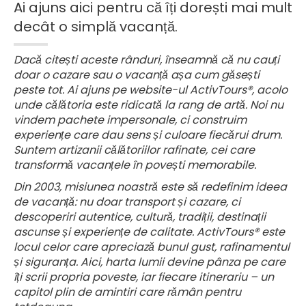
Ai ajuns aici pentru că îți dorești mai mult
decât o simplă vacanță.
Dacă citești aceste rânduri, înseamnă că nu cauți
doar o cazare sau o vacanță așa cum găsești
peste tot. Ai ajuns pe website-ul ActivTours®, acolo
unde călătoria este ridicată la rang de artă. Noi nu
vindem pachete impersonale, ci construim
experiențe care dau sens și culoare fiecărui drum.
Suntem artizanii călătoriilor rafinate, cei care
transformă vacanțele în povești memorabile.
Din 2003, misiunea noastră este să redefinim ideea
de vacanță: nu doar transport și cazare, ci
descoperiri autentice, cultură, tradiții, destinații
ascunse și experiențe de calitate. ActivTours® este
locul celor care apreciază bunul gust, rafinamentul
și siguranța. Aici, harta lumii devine pânza pe care
îți scrii propria poveste, iar fiecare itinerariu – un
capitol plin de amintiri care rămân pentru