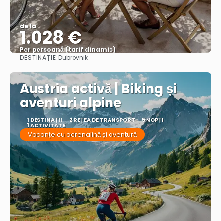
de la
1.028 €
Per persoană (tarif dinamic)
DESTINAȚIE:
Dubrovnik
Vezi mai multe
Austria activă | Biking și
aventuri alpine
1 DESTINAŢII
2 REȚEA DE TRANSPORT
5 NOPȚI
1 ACTIVITATE
Vacanțe cu adrenalină și aventură