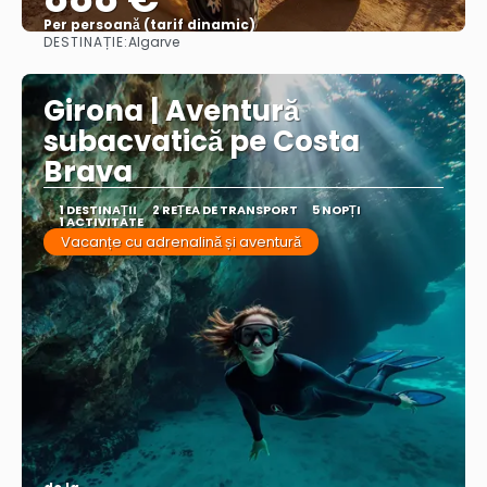
Per persoană (tarif dinamic)
DESTINAȚIE:
Algarve
Vezi mai multe
Girona | Aventură
subacvatică pe Costa
Brava
1 DESTINAŢII
2 REȚEA DE TRANSPORT
5 NOPȚI
1 ACTIVITATE
Vacanțe cu adrenalină și aventură