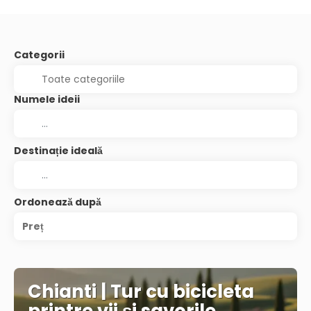
Categorii
Numele ideii
Destinație ideală
Ordonează după
Preț
Chianti | Tur cu bicicleta