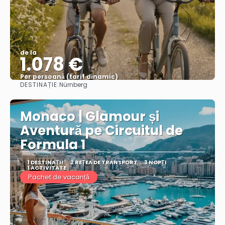
de la
1.078 €
Per persoană (tarif dinamic)
DESTINAȚIE:
Nürnberg
Vezi mai multe
Monaco | Glamour și
Aventură pe Circuitul de
Formula 1
1 DESTINAŢII
2 REȚEA DE TRANSPORT
3 NOPȚI
1 ACTIVITATE
Pachet de vacanță