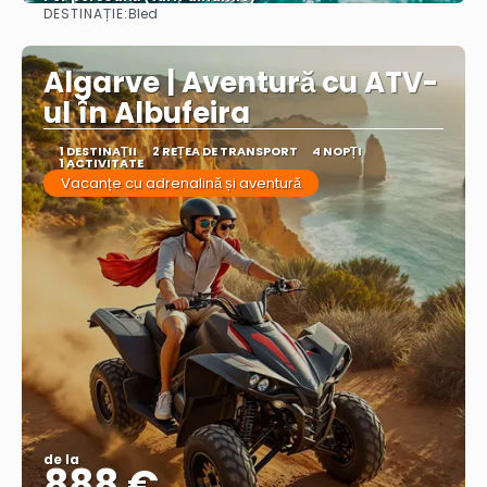
DESTINAȚIE:
Bled
Vezi mai multe
Algarve | Aventură cu ATV-
ul în Albufeira
1 DESTINAŢII
2 REȚEA DE TRANSPORT
4 NOPȚI
1 ACTIVITATE
Vacanțe cu adrenalină și aventură
de la
888 €