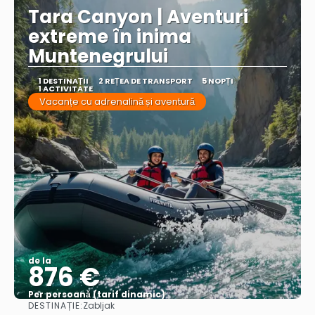
Tara Canyon | Aventuri
extreme în inima
Muntenegrului
1 DESTINAŢII
2 REȚEA DE TRANSPORT
5 NOPȚI
1 ACTIVITATE
Vacanțe cu adrenalină și aventură
de la
876 €
Per persoană (tarif dinamic)
DESTINAȚIE:
Zabljak
Vezi mai multe