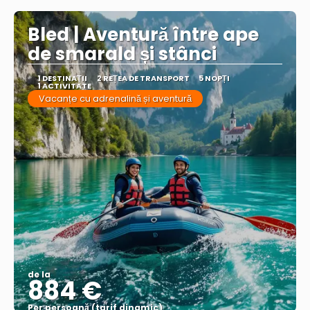
Bled | Aventură între ape
de smarald și stânci
1 DESTINAŢII
2 REȚEA DE TRANSPORT
5 NOPȚI
1 ACTIVITATE
Vacanțe cu adrenalină și aventură
de la
884 €
Per persoană (tarif dinamic)