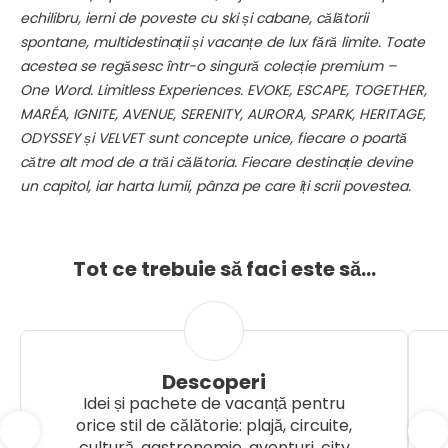
echilibru, ierni de poveste cu ski și cabane, călătorii
spontane, multidestinații și vacanțe de lux fără limite. Toate
acestea se regăsesc într-o singură colecție premium –
One Word. Limitless Experiences. EVOKE, ESCAPE, TOGETHER,
MARÉA, IGNITE, AVENUE, SERENITY, AURORA, SPARK, HERITAGE,
ODYSSEY și VELVET sunt concepte unice, fiecare o poartă
către alt mod de a trăi călătoria. Fiecare destinație devine
un capitol, iar harta lumii, pânza pe care îți scrii povestea.
Tot ce trebuie să faci este să...
Descoperi
Idei și pachete de vacanță pentru
orice stil de călătorie: plajă, circuite,
cultură, gastronomie, aventuri, city