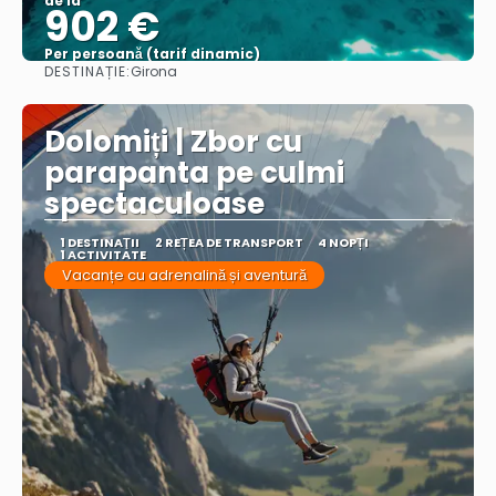
de la
902 €
Per persoană (tarif dinamic)
DESTINAȚIE:
Girona
Vezi mai multe
Dolomiți | Zbor cu
parapanta pe culmi
spectaculoase
1 DESTINAŢII
2 REȚEA DE TRANSPORT
4 NOPȚI
1 ACTIVITATE
Vacanțe cu adrenalină și aventură