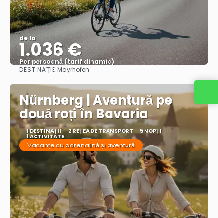
de la
1.036 €
Per persoană (tarif dinamic)
DESTINAȚIE:
Mayrhofen
Vezi mai multe
Nürnberg | Aventură pe
două roți în Bavaria
1 DESTINAŢII
2 REȚEA DE TRANSPORT
5 NOPȚI
1 ACTIVITATE
Vacanțe cu adrenalină și aventură