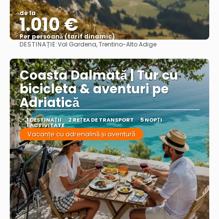
de la
1.010 €
Per persoană (tarif dinamic)
DESTINAȚIE:
Val Gardena, Trentino-Alto Adige
Vezi mai multe
Coasta Dalmată | Tur cu
bicicleta & aventuri pe
Adriatică
1 DESTINAŢII
2 REȚEA DE TRANSPORT
5 NOPȚI
1 ACTIVITATE
Vacanțe cu adrenalină și aventură