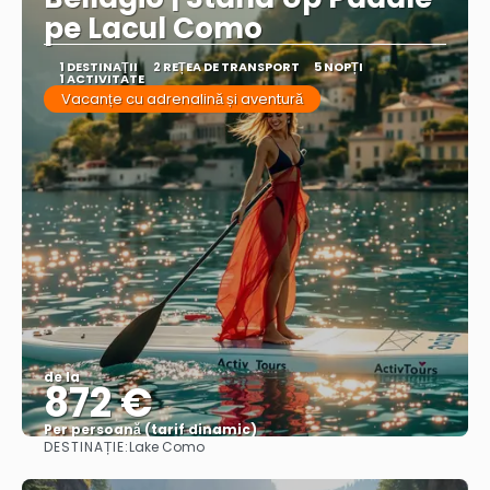
pe Lacul Como
1 DESTINAŢII
2 REȚEA DE TRANSPORT
5 NOPȚI
1 ACTIVITATE
Vacanțe cu adrenalină și aventură
de la
872 €
Per persoană (tarif dinamic)
DESTINAȚIE:
Lake Como
Vezi mai multe