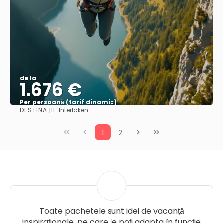
de la
1.676 €
Per persoană (tarif dinamic)
DESTINAȚIE:
Interlaken
Vezi mai multe
1
2
Toate pachetele sunt idei de vacanță
inspiraționale, pe care le poți adapta în funcție